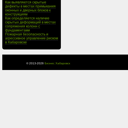
Как выявляются скрытые
дефекты в местах примыкания
оконных и дверных блоков к
конструкциям
Как определяется наличие
скрытых деформаций в местах
сопряжения колонн с
фундаментами
Пожарная безопасность и
агрессивное управление риском
в Хабаровске
© 2013-
2026
Бизнес Хабаровск