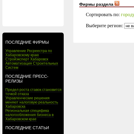
Фирмы раздела
Сортировать по:
город
Выберите регион:
ПОСЛЕДНИЕ ФИРМЫ
Управление Росреестра по
Хабаровскому краю
Стройэксперт Хабаровск
Автоматизация Строительных
Систем
ПОСЛЕДНИЕ ПРЕСС-
РЕЛИЗЫ
Предел роста ставок становится
точкой отказа
Управленческие решения
меняют налоговую реальность
Хабаровска
Региональная специфика
налогообложения бизнеса в
Хабаровском крае
ПОСЛЕДНИЕ СТАТЬИ