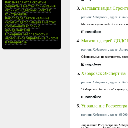
Как выявляются скрытые
дефекты в местах примыкания
3.
Автоматизация Строит
оконных и дверных блоков к
конструкциям
регион: Хабаровск , адрес: г. Хаб
Как определяется наличие
скрытых деформаций в местах
Металлоизделия любой сложности 
сопряжения колонн с
фундаментами
Пожарная безопасность и
агрессивное управление риском
4.
Магазин дверей ДОДО
в Хабаровске
регион: Хабаровск , адрес: Амурс
Официальный представитель
5.
Хабаровск Экспертиза
регион: Хабаровск , адрес: г. Хаб
"Хабаровск Экспертиза" - центр 
6.
Управление Росреестра
регион: Хабаровск , адрес: 680000
Управление Росреестра по Хабаро