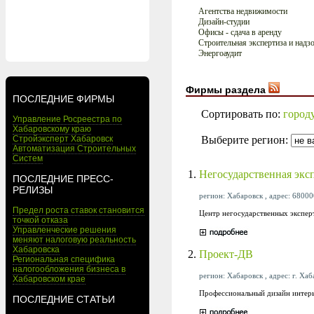
Агентства недвижимости
Дизайн-студии
Офисы - сдача в аренду
Строительная экспертиза и надз
Энергоаудит
Фирмы раздела
ПОСЛЕДНИЕ ФИРМЫ
Сортировать по:
город
Управление Росреестра по
Хабаровскому краю
Выберите регион:
Стройэксперт Хабаровск
Автоматизация Строительных
Систем
1.
Негосударственная экс
ПОСЛЕДНИЕ ПРЕСС-
РЕЛИЗЫ
регион: Хабаровск , адрес: 68000
Предел роста ставок становится
Центр негосударственных экспер
точкой отказа
Управленческие решения
меняют налоговую реальность
Хабаровска
2.
Проект-ДВ
Региональная специфика
налогообложения бизнеса в
регион: Хабаровск , адрес: г. Хаб
Хабаровском крае
Профессиональный дизайн интерь
ПОСЛЕДНИЕ СТАТЬИ