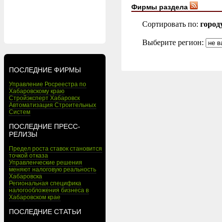
Фирмы раздела
Сортировать по:
город
Выберите регион:
ПОСЛЕДНИЕ ФИРМЫ
Управление Росреестра по
Хабаровскому краю
Стройэксперт Хабаровск
Автоматизация Строительных
Систем
ПОСЛЕДНИЕ ПРЕСС-
РЕЛИЗЫ
Предел роста ставок становится
точкой отказа
Управленческие решения
меняют налоговую реальность
Хабаровска
Региональная специфика
налогообложения бизнеса в
Хабаровском крае
ПОСЛЕДНИЕ СТАТЬИ