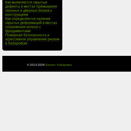
Как выявляются скрытые
дефекты в местах примыкания
оконных и дверных блоков к
конструкциям
Как определяется наличие
скрытых деформаций в местах
сопряжения колонн с
фундаментами
Пожарная безопасность и
агрессивное управление риском
в Хабаровске
© 2013-
2026
Бизнес Хабаровск