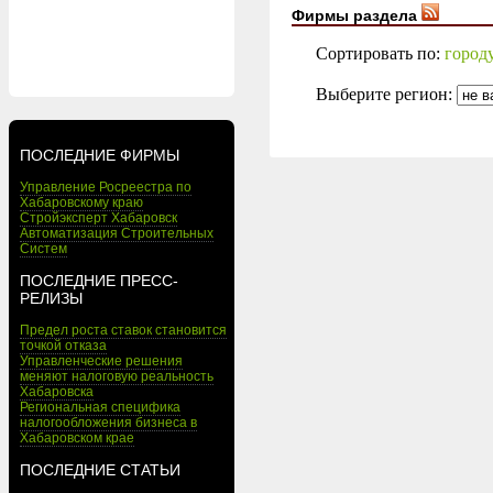
Фирмы раздела
Сортировать по:
город
Выберите регион:
ПОСЛЕДНИЕ ФИРМЫ
Управление Росреестра по
Хабаровскому краю
Стройэксперт Хабаровск
Автоматизация Строительных
Систем
ПОСЛЕДНИЕ ПРЕСС-
РЕЛИЗЫ
Предел роста ставок становится
точкой отказа
Управленческие решения
меняют налоговую реальность
Хабаровска
Региональная специфика
налогообложения бизнеса в
Хабаровском крае
ПОСЛЕДНИЕ СТАТЬИ