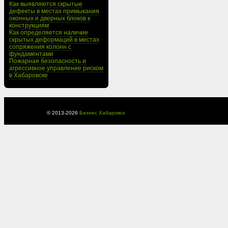
Как выявляются скрытые
дефекты в местах примыкания
оконных и дверных блоков к
конструкциям
Как определяется наличие
скрытых деформаций в местах
сопряжения колонн с
фундаментами
Пожарная безопасность и
агрессивное управление риском
в Хабаровске
© 2013-
2026
Бизнес Хабаровск