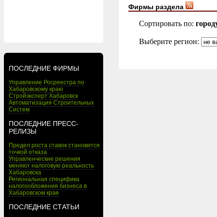
Фирмы раздела
Сортировать по:
город
Выберите регион:
ПОСЛЕДНИЕ ФИРМЫ
Управление Росреестра по
Хабаровскому краю
Стройэксперт Хабаровск
Автоматизация Строительных
Систем
ПОСЛЕДНИЕ ПРЕСС-
РЕЛИЗЫ
Предел роста ставок становится
точкой отказа
Управленческие решения
меняют налоговую реальность
Хабаровска
Региональная специфика
налогообложения бизнеса в
Хабаровском крае
ПОСЛЕДНИЕ СТАТЬИ