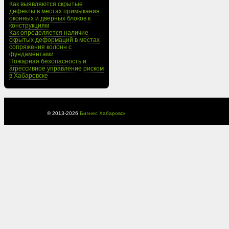
Как выявляются скрытые
дефекты в местах примыкания
оконных и дверных блоков к
конструкциям
Как определяется наличие
скрытых деформаций в местах
сопряжения колонн с
фундаментами
Пожарная безопасность и
агрессивное управление риском
в Хабаровске
© 2013-
2026
Бизнес Хабаровск