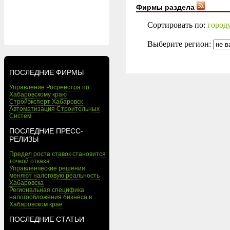
Фирмы раздела
Сортировать по:
город
Выберите регион:
ПОСЛЕДНИЕ ФИРМЫ
Управление Росреестра по
Хабаровскому краю
Стройэксперт Хабаровск
Автоматизация Строительных
Систем
ПОСЛЕДНИЕ ПРЕСС-
РЕЛИЗЫ
Предел роста ставок становится
точкой отказа
Управленческие решения
меняют налоговую реальность
Хабаровска
Региональная специфика
налогообложения бизнеса в
Хабаровском крае
ПОСЛЕДНИЕ СТАТЬИ