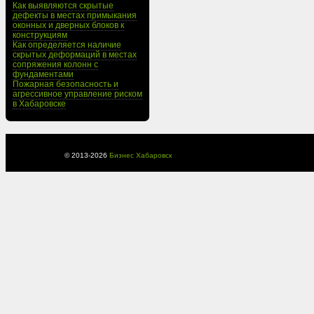
Как выявляются скрытые
дефекты в местах примыкания
оконных и дверных блоков к
конструкциям
Как определяется наличие
скрытых деформаций в местах
сопряжения колонн с
фундаментами
Пожарная безопасность и
агрессивное управление риском
в Хабаровске
© 2013-
2026
Бизнес Хабаровск