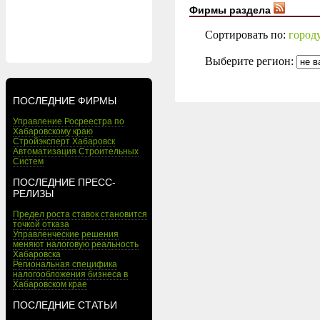
Фирмы раздела
Сортировать по:
город
Выберите регион:
ПОСЛЕДНИЕ ФИРМЫ
Управление Росреестра по
Хабаровскому краю
Стройэксперт Хабаровск
Автоматизация Строительных
Систем
ПОСЛЕДНИЕ ПРЕСС-
РЕЛИЗЫ
Предел роста ставок становится
точкой отказа
Управленческие решения
меняют налоговую реальность
Хабаровска
Региональная специфика
налогообложения бизнеса в
Хабаровском крае
ПОСЛЕДНИЕ СТАТЬИ