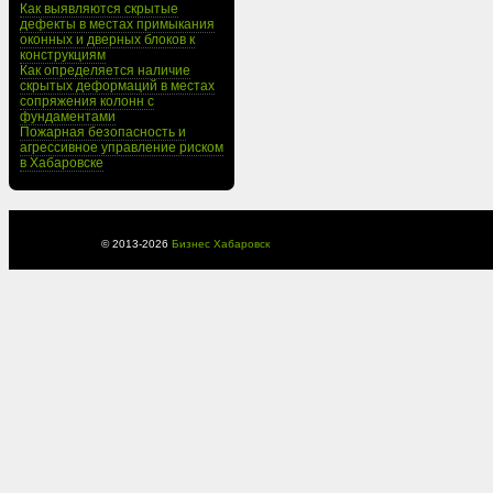
Как выявляются скрытые
дефекты в местах примыкания
оконных и дверных блоков к
конструкциям
Как определяется наличие
скрытых деформаций в местах
сопряжения колонн с
фундаментами
Пожарная безопасность и
агрессивное управление риском
в Хабаровске
© 2013-
2026
Бизнес Хабаровск