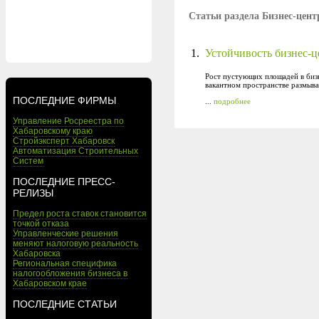
Статьи раздела Бизнес-цен
1.
Устойчивость бизнес-ц
Рост пустующих площадей в биз
вакантном пространстве размыв
ПОСЛЕДНИЕ ФИРМЫ
...
подробнее
Управление Росреестра по
Хабаровскому краю
Стройэксперт Хабаровск
Автоматизация Строительных
Систем
ПОСЛЕДНИЕ ПРЕСС-
РЕЛИЗЫ
Предел роста ставок становится
точкой отказа
Управленческие решения
меняют налоговую реальность
Хабаровска
Региональная специфика
налогообложения бизнеса в
Хабаровском крае
ПОСЛЕДНИЕ СТАТЬИ