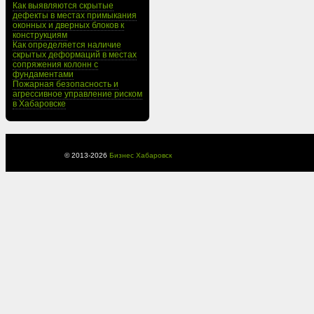
Как выявляются скрытые
дефекты в местах примыкания
оконных и дверных блоков к
конструкциям
Как определяется наличие
скрытых деформаций в местах
сопряжения колонн с
фундаментами
Пожарная безопасность и
агрессивное управление риском
в Хабаровске
© 2013-
2026
Бизнес Хабаровск