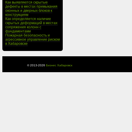
Как выявляются скрытые
дефекты в местах примыкания
оконных и дверных блоков к
конструкциям
Как определяется наличие
скрытых деформаций в местах
сопряжения колонн с
фундаментами
Пожарная безопасность и
агрессивное управление риском
в Хабаровске
© 2013-
2026
Бизнес Хабаровск