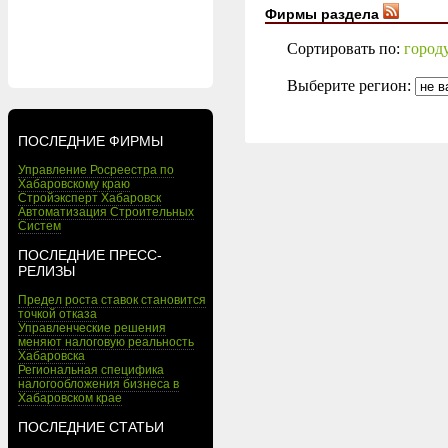
Фирмы раздела
Сортировать по:
город
Выберите регион:
ПОСЛЕДНИЕ ФИРМЫ
Управление Росреестра по
Хабаровскому краю
Стройэксперт Хабаровск
Автоматизация Строительных
Систем
ПОСЛЕДНИЕ ПРЕСС-
РЕЛИЗЫ
Предел роста ставок становится
точкой отказа
Управленческие решения
меняют налоговую реальность
Хабаровска
Региональная специфика
налогообложения бизнеса в
Хабаровском крае
ПОСЛЕДНИЕ СТАТЬИ