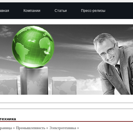
авная
Компании
Статьи
Пресс-релизы
техника
траница
Промышленность
Электротехника