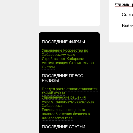
Фирмы 
Сорт
Выбе
ПОСЛЕДНИЕ ФИРМЫ
Управление Росреестра по
Хабаровскому краю
Стройэксперт Хабаровск
Автоматизация Строительных
Систем
ПОСЛЕДНИЕ ПРЕСС-
РЕЛИЗЫ
Предел роста ставок становится
точкой отказа
Управленческие решения
меняют налоговую реальность
Хабаровска
Региональная специфика
налогообложения бизнеса в
Хабаровском крае
ПОСЛЕДНИЕ СТАТЬИ