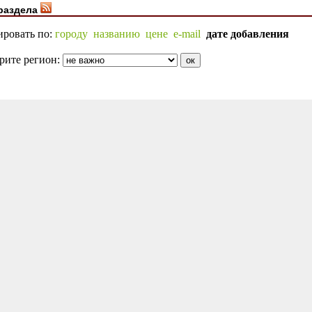
раздела
ировать по:
городу
названию
цене
e-mail
дате добавления
рите регион: