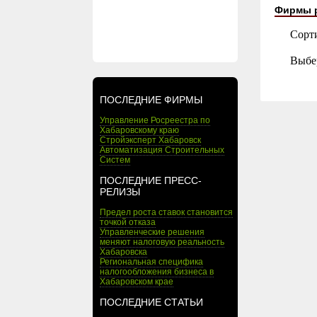
Фирмы 
Сорт
Выбе
ПОСЛЕДНИЕ ФИРМЫ
Управление Росреестра по
Хабаровскому краю
Стройэксперт Хабаровск
Автоматизация Строительных
Систем
ПОСЛЕДНИЕ ПРЕСС-
РЕЛИЗЫ
Предел роста ставок становится
точкой отказа
Управленческие решения
меняют налоговую реальность
Хабаровска
Региональная специфика
налогообложения бизнеса в
Хабаровском крае
ПОСЛЕДНИЕ СТАТЬИ