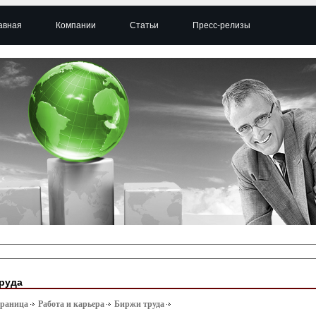
авная
Компании
Статьи
Пресс-релизы
руда
траница
Работа и карьера
Биржи труда