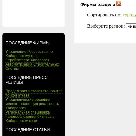
Фирмы раздела
Сортировать по:
город
Выберите регион:
ПОСЛЕДНИЕ ФИРМЫ
Управление Росреестра по
Хабаровскому краю
Стройэксперт Хабаровск
Автоматизация Строительных
Систем
ПОСЛЕДНИЕ ПРЕСС-
РЕЛИЗЫ
Предел роста ставок становится
точкой отказа
Управленческие решения
меняют налоговую реальность
Хабаровска
Региональная специфика
налогообложения бизнеса в
Хабаровском крае
ПОСЛЕДНИЕ СТАТЬИ