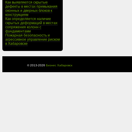
Как выявляются скрытые
дефекты в местах примыкания
оконных и дверных блоков к
конструкциям
Как определяется наличие
скрытых деформаций в местах
сопряжения колонн с
фундаментами
Пожарная безопасность и
агрессивное управление риском
в Хабаровске
© 2013-
2026
Бизнес Хабаровск