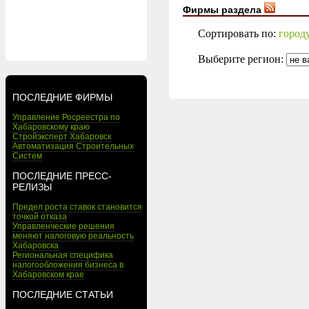
Фирмы раздела
Сортировать по:
город
Выберите регион:
ПОСЛЕДНИЕ ФИРМЫ
Управление Росреестра по
Хабаровскому краю
Стройэксперт Хабаровск
Автоматизация Строительных
Систем
ПОСЛЕДНИЕ ПРЕСС-
РЕЛИЗЫ
Предел роста ставок становится
точкой отказа
Управленческие решения
меняют налоговую реальность
Хабаровска
Региональная специфика
налогообложения бизнеса в
Хабаровском крае
ПОСЛЕДНИЕ СТАТЬИ