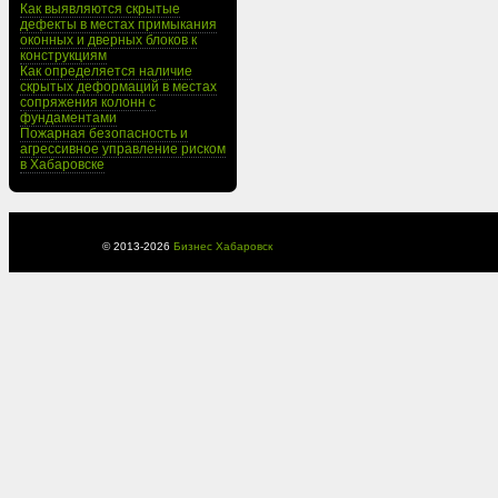
Как выявляются скрытые
дефекты в местах примыкания
оконных и дверных блоков к
конструкциям
Как определяется наличие
скрытых деформаций в местах
сопряжения колонн с
фундаментами
Пожарная безопасность и
агрессивное управление риском
в Хабаровске
© 2013-
2026
Бизнес Хабаровск