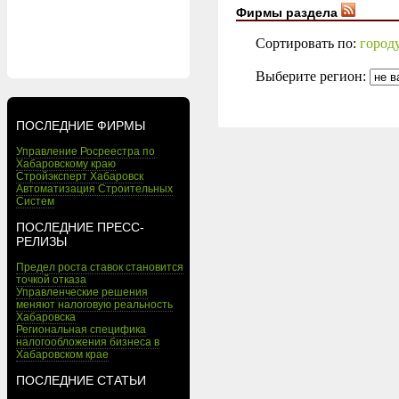
Фирмы раздела
Сортировать по:
город
Выберите регион:
ПОСЛЕДНИЕ ФИРМЫ
Управление Росреестра по
Хабаровскому краю
Стройэксперт Хабаровск
Автоматизация Строительных
Систем
ПОСЛЕДНИЕ ПРЕСС-
РЕЛИЗЫ
Предел роста ставок становится
точкой отказа
Управленческие решения
меняют налоговую реальность
Хабаровска
Региональная специфика
налогообложения бизнеса в
Хабаровском крае
ПОСЛЕДНИЕ СТАТЬИ