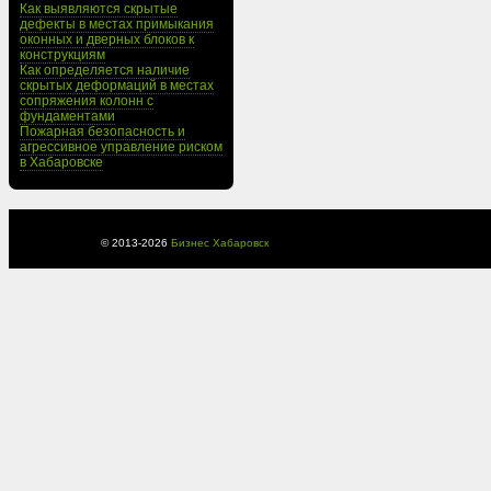
Как выявляются скрытые
дефекты в местах примыкания
оконных и дверных блоков к
конструкциям
Как определяется наличие
скрытых деформаций в местах
сопряжения колонн с
фундаментами
Пожарная безопасность и
агрессивное управление риском
в Хабаровске
© 2013-
2026
Бизнес Хабаровск