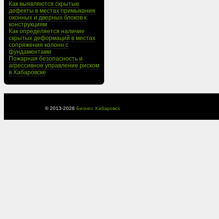
Как выявляются скрытые
дефекты в местах примыкания
оконных и дверных блоков к
конструкциям
Как определяется наличие
скрытых деформаций в местах
сопряжения колонн с
фундаментами
Пожарная безопасность и
агрессивное управление риском
в Хабаровске
© 2013-
2026
Бизнес Хабаровск