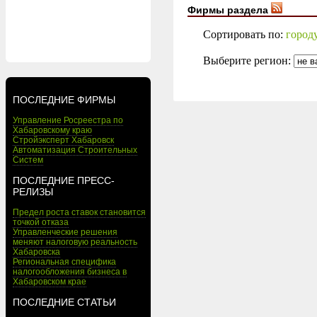
Фирмы раздела
Сортировать по:
город
Выберите регион:
ПОСЛЕДНИЕ ФИРМЫ
Управление Росреестра по
Хабаровскому краю
Стройэксперт Хабаровск
Автоматизация Строительных
Систем
ПОСЛЕДНИЕ ПРЕСС-
РЕЛИЗЫ
Предел роста ставок становится
точкой отказа
Управленческие решения
меняют налоговую реальность
Хабаровска
Региональная специфика
налогообложения бизнеса в
Хабаровском крае
ПОСЛЕДНИЕ СТАТЬИ