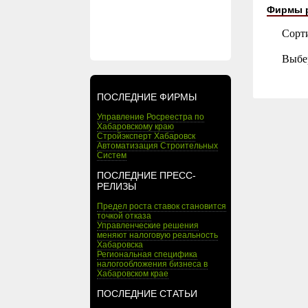
Фирмы 
Сорт
Выбе
ПОСЛЕДНИЕ ФИРМЫ
Управление Росреестра по
Хабаровскому краю
Стройэксперт Хабаровск
Автоматизация Строительных
Систем
ПОСЛЕДНИЕ ПРЕСС-
РЕЛИЗЫ
Предел роста ставок становится
точкой отказа
Управленческие решения
меняют налоговую реальность
Хабаровска
Региональная специфика
налогообложения бизнеса в
Хабаровском крае
ПОСЛЕДНИЕ СТАТЬИ