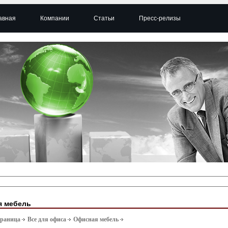
авная
Компании
Статьи
Пресс-релизы
я мебель
траница
Все для офиса
Офисная мебель