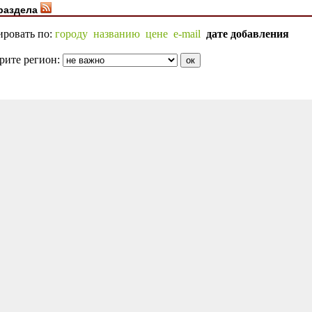
раздела
ировать по:
городу
названию
цене
e-mail
дате добавления
рите регион: