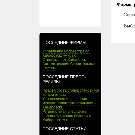
Фирмы 
Сорт
Выбе
ПОСЛЕДНИЕ ФИРМЫ
Управление Росреестра по
Хабаровскому краю
Стройэксперт Хабаровск
Автоматизация Строительных
Систем
ПОСЛЕДНИЕ ПРЕСС-
РЕЛИЗЫ
Предел роста ставок становится
точкой отказа
Управленческие решения
меняют налоговую реальность
Хабаровска
Региональная специфика
налогообложения бизнеса в
Хабаровском крае
ПОСЛЕДНИЕ СТАТЬИ