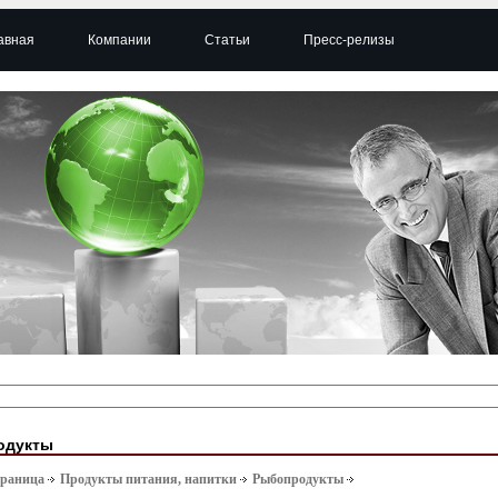
авная
Компании
Статьи
Пресс-релизы
одукты
траница
Продукты питания, напитки
Рыбопродукты